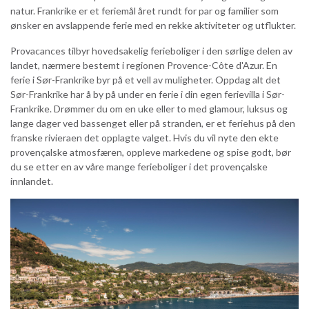
natur. Frankrike er et feriemål året rundt for par og familier som
ønsker en avslappende ferie med en rekke aktiviteter og utflukter.
Provacances tilbyr hovedsakelig ferieboliger i den sørlige delen av
landet, nærmere bestemt i regionen Provence-Côte d'Azur. En
ferie i Sør-Frankrike byr på et vell av muligheter. Oppdag alt det
Sør-Frankrike har å by på under en ferie i din egen ferievilla i Sør-
Frankrike. Drømmer du om en uke eller to med glamour, luksus og
lange dager ved bassenget eller på stranden, er et feriehus på den
franske rivieraen det opplagte valget. Hvis du vil nyte den ekte
provençalske atmosfæren, oppleve markedene og spise godt, bør
du se etter en av våre mange ferieboliger i det provençalske
innlandet.