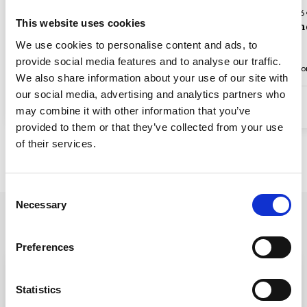
Hus-ID 06602 • Cannes-Mandelieu
Hus-ID 06346 
This website uses cookies
Ved marinaen i Mandelieu
Ved stran
We use cookies to personalise content and ads, to
provide social media features and to analyse our traffic.
Opp til 4 personer
2 soverom
1 baderom
100 m til kysten
Opp til 4 pers
We also share information about your use of our site with
our social media, advertising and analytics partners who
4.400,03 DKK
may combine it with other information that you’ve
fra
4.206,03 DKK
4,9 (8)
4,9 (12)
provided to them or that they’ve collected from your use
of their services.
Alle ferieboliger i Frankrike
Consent
Necessary
Selection
Øvrige områder i nærheden:
Preferences
Statistics