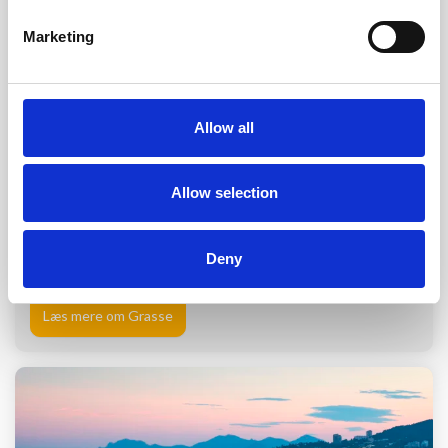
Marketing
Allow all
Grasse
Allow selection
Grasse ligger i det vakre og frodige innlandet til Cannes,
omgitt av beskyttende fjell. Det er en a...
Deny
Læs mere om Grasse