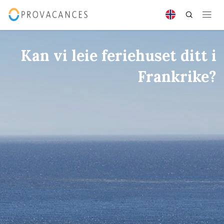
Kan vi leie feriehuset ditt i
Frankrike?