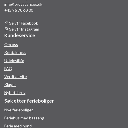
info@provacances.dk
+45 96 70 60 00
Se vår Facebook
Se vår Instagram
Kundeservice
Om oss
Kontakt oss
Utleievilkår
FAQ
Verdt at vite
Klager
Nyhetsbrev
Søk etter ferieboliger
Nye ferieboliger
Feriehus med basseng
Ferie med hund