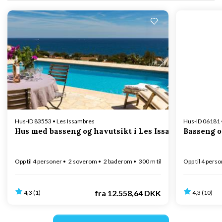
Laster inn...
Hus-ID 83553 • Les Issambres
Hus-ID 06181 
Hus med basseng og havutsikt i Les Issambres
Basseng o
Opp til 4 personer
2 soverom
2 baderom
300 m til kysten
Opp til 4 pers
fra
12.558,64 DKK
4,3 (1)
4,3 (10)