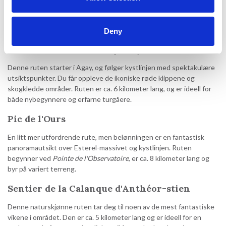
og storslått natur. Enten du er en erfaren turgåer eller nybegynner,
vil disse tre anbefalte rutene ta deg med på en uforglemmelig reise
gjennom dette fantastiske fjellandskapet.
Deny
Sentier des Douaniers (GR51)
Denne ruten starter i Agay, og følger kystlinjen med spektakulære
utsiktspunkter. Du får oppleve de ikoniske røde klippene og
skogkledde områder. Ruten er ca. 6 kilometer lang, og er ideell for
både nybegynnere og erfarne turgåere.
Pic de l'Ours
En litt mer utfordrende rute, men belønningen er en fantastisk
panoramautsikt over Esterel-massivet og kystlinjen. Ruten
begynner ved
Pointe de l'Observatoire
, er ca. 8 kilometer lang og
byr på variert terreng.
Sentier de la Calanque d'Anthéor-stien
Denne naturskjønne ruten tar deg til noen av de mest fantastiske
vikene i området. Den er ca. 5 kilometer lang og er ideell for en