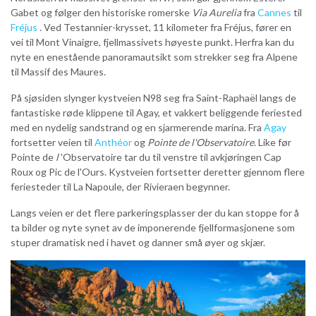
Gabet og følger den historiske romerske
Via Aurelia
fra
Cannes
til
Fréjus
.
Ved Testannier-krysset, 11 kilometer fra Fréjus, fører en
vei til Mont Vinaigre, fjellmassivets høyeste punkt. Herfra kan du
nyte en enestående panoramautsikt som strekker seg fra Alpene
til Massif des Maures.
På sjøsiden slynger kystveien N98 seg fra Saint-Raphaël langs de
fantastiske røde klippene til Agay, et vakkert beliggende feriested
med en nydelig sandstrand og en sjarmerende marina. Fra
Agay
fortsetter veien til
Anthéor
og
Pointe de l'Observatoire
. Like før
Pointe de
l
'Observatoire tar du til venstre til avkjøringen Cap
Roux og Pic de l'Ours. Kystveien fortsetter deretter gjennom flere
feriesteder til La Napoule, der Rivieraen begynner.
Langs veien er det flere parkeringsplasser der du kan stoppe for å
ta bilder og nyte synet av de imponerende fjellformasjonene som
stuper dramatisk ned i havet og danner små øyer og skjær.