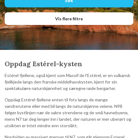
Vis flere filtre
Oppdag Estérel-kysten
Estérel-fjellene, også kjent som Massif de l'Estérel, er en vulkansk
fjellkjede langs den franske middelhavskysten, kjent for sin
spektakulære naturskjønnhet og særegne røde bergarter.
Oppdag Estérel-fjellene enten til fots langs de mange
vandrerutene eller med bil langs de naturskjønne veiene. N98
følger kystlinjen nær de vakre strendene og de små havnebyene,
mens N7 tar deg lenger inn i landet, der naturen er mer uberørt og
utsikten er intet mindre enn storslått.
Nordsiden av massivet grenser til N7, som går gjennom Esterel