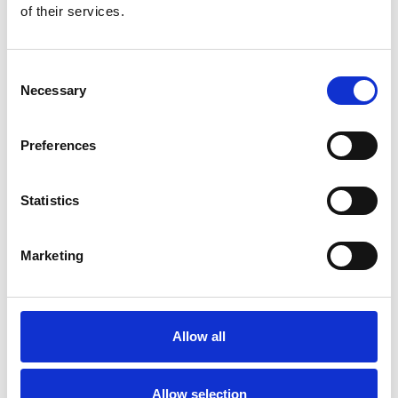
of their services.
Consent
Necessary
Selection
Preferences
Statistics
Marketing
Anbefalte vandreruter i Massif de
Allow all
l'Estérel:
Utforsk de naturskjønne turstiene i Massif de l'Estérel, der hver
Allow selection
rute byr på en unik opplevelse med spektakulære utsiktspunkter