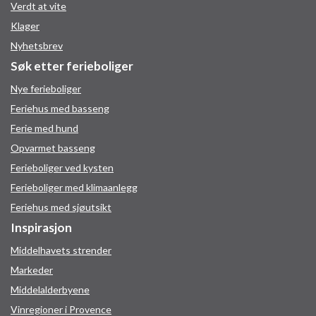
Verdt at vite
Klager
Nyhetsbrev
Søk etter ferieboliger
Nye ferieboliger
Feriehus med basseng
Ferie med hund
Opvarmet basseng
Ferieboliger ved kysten
Ferieboliger med klimaanlegg
Feriehus med sjøutsikt
Inspirasjon
Middelhavets strender
Markeder
Middelalderbyene
Vinregioner i Provence