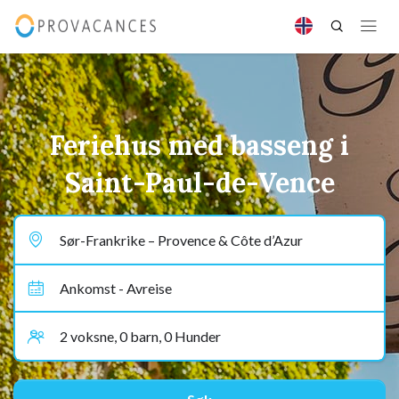
Feriehus med basseng i
Saint-Paul-de-Vence