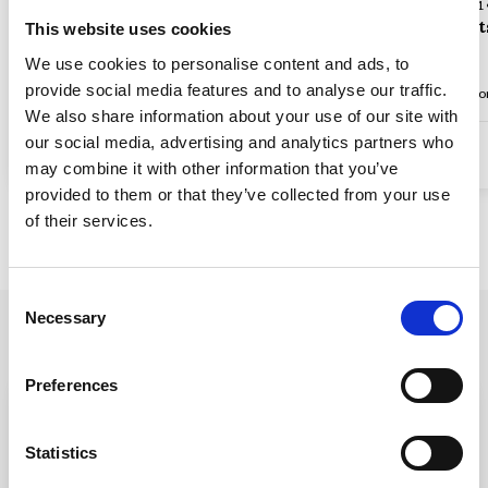
Hus-ID 06720 • St-Paul-de-Vence
Hus-ID 06721 
Utsikt i St-Paul-de-Vence
Vakker ut
This website uses cookies
We use cookies to personalise content and ads, to
provide social media features and to analyse our traffic.
Opp til 12 personer
5 soverom
4 baderom
Opp til 1 hund(er)
Opp til 8 pers
We also share information about your use of our site with
our social media, advertising and analytics partners who
15.929,57 DKK
fra
15.310,57 DKK
3,3 (1)
4,5 (4)
may combine it with other information that you’ve
provided to them or that they’ve collected from your use
of their services.
Se alle
Consent
Necessary
Selection
Andre byer i nærheten:
Preferences
Statistics