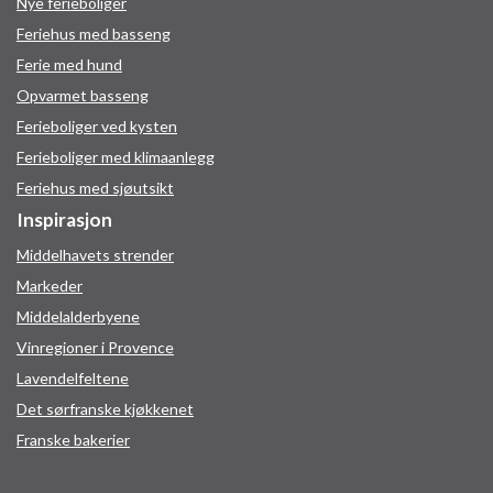
Nye ferieboliger
Feriehus med basseng
Ferie med hund
Opvarmet basseng
Ferieboliger ved kysten
Ferieboliger med klimaanlegg
Feriehus med sjøutsikt
Inspirasjon
Middelhavets strender
Markeder
Middelalderbyene
Vinregioner i Provence
Lavendelfeltene
Det sørfranske kjøkkenet
Franske bakerier