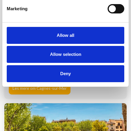
Marketing
Allow all
Cagnes-sur-Mer
Allow selection
Cagnes-sur-Mer ligger sentralt på den franske rivieraen
mellom Nice og Antibes. Det er et utmerket...
Deny
Les mere om Cagnes-sur-Mer