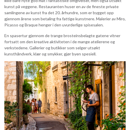
ikke bare nyte god mat i fantastiske omgivelser, men også utsøkt
kunst på veggene. Restauranten huser en av de fineste private
samlingene av kunst fra det 20. århundre, som er bygget opp
gjennom årene som betaling fra fattige kunstnere. Malerier av Miro,
Picasso og Braque henger i den uvurderlige spisesalen.
En spasertur gjennom de trange brosteinsbelagte gatene vitner
fortsatt om den kreative aktiviteten i de mange atelierene og
verkstedene. Gallerier og butikker som selger utsøkt
kunsthåndverk, klær og smykker, gjør byen spesiell.