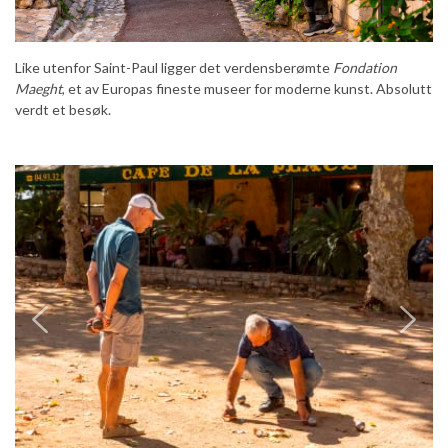
Like utenfor Saint-Paul ligger det verdensberømte
Fondation
Maeght
, et av Europas fineste museer for moderne kunst. Absolutt
verdt et besøk.