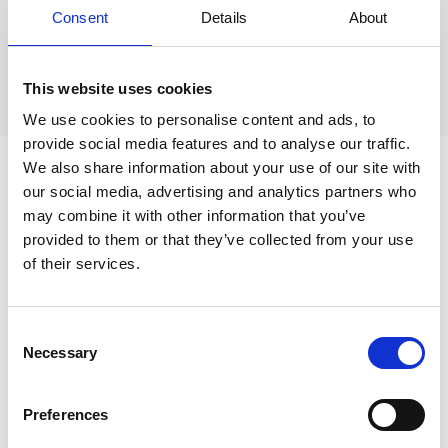
Severdigheter:
Consent
Details
About
Chapelles des Pénitents Blancs:
Kapell fra slutten av 1400-tallet
Eglise de la transfiguration: Kirke fra
1700-tallet.
This website uses cookies
We use cookies to personalise content and ads, to
provide social media features and to analyse our traffic.
We also share information about your use of our site with
our social media, advertising and analytics partners who
may combine it with other information that you’ve
provided to them or that they’ve collected from your use
of their services.
Consent
Necessary
Selection
Preferences