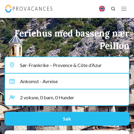
Feriehus med basseng nær
Peillon