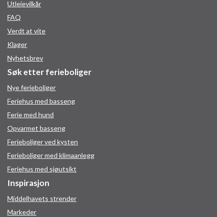
Utleievilkår
FAQ
Verdt at vite
Klager
Nyhetsbrev
Søk etter ferieboliger
Nye ferieboliger
Feriehus med basseng
Ferie med hund
Opvarmet basseng
Ferieboliger ved kysten
Ferieboliger med klimaanlegg
Feriehus med sjøutsikt
Inspirasjon
Middelhavets strender
Markeder