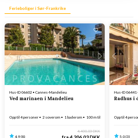
Ferieboliger i Sør-Frankrike
Laster inn...
Hus-ID 06602 • Cannes-Mandelieu
Hus-ID 06441 
Ved marinaen i Mandelieu
Radhus i 
Opp til 4 personer
2 soverom
1 baderom
100 m til kysten
Opp til 4 pers
4.400,03 DKK
fra
4.206,03 DKK
4,9 (8)
5,0 (3)