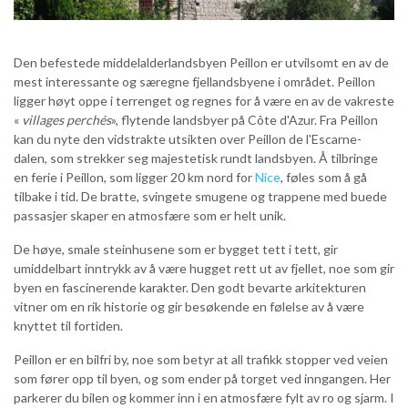
Den befestede middelalderlandsbyen Peillon er utvilsomt en av de
mest interessante og særegne fjellandsbyene i området. Peillon
ligger høyt oppe i terrenget og regnes for å være en av de vakreste
«
villages perchés
», flytende landsbyer på Côte d'Azur. Fra Peillon
kan du nyte den vidstrakte utsikten over Peillon de l'Escarne-
dalen, som strekker seg majestetisk rundt landsbyen. Å tilbringe
en ferie i Peillon, som ligger 20 km nord for
Nice
, føles som å gå
tilbake i tid. De bratte, svingete smugene og trappene med buede
passasjer skaper en atmosfære som er helt unik.
De høye, smale steinhusene som er bygget tett i tett, gir
umiddelbart inntrykk av å være hugget rett ut av fjellet, noe som gir
byen en fascinerende karakter. Den godt bevarte arkitekturen
vitner om en rik historie og gir besøkende en følelse av å være
knyttet til fortiden.
Peillon er en bilfri by, noe som betyr at all trafikk stopper ved veien
som fører opp til byen, og som ender på torget ved inngangen. Her
parkerer du bilen og kommer inn i en atmosfære fylt av ro og sjarm. I