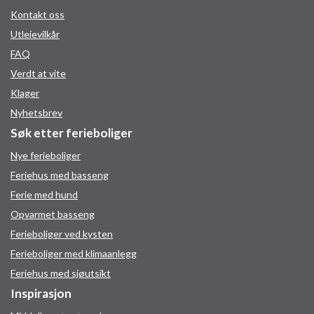
Kontakt oss
Utleievilkår
FAQ
Verdt at vite
Klager
Nyhetsbrev
Søk etter ferieboliger
Nye ferieboliger
Feriehus med basseng
Ferie med hund
Opvarmet basseng
Ferieboliger ved kysten
Ferieboliger med klimaanlegg
Feriehus med sjøutsikt
Inspirasjon