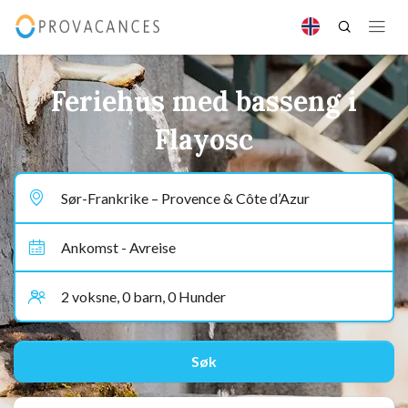
Feriehus med basseng i
Flayosc