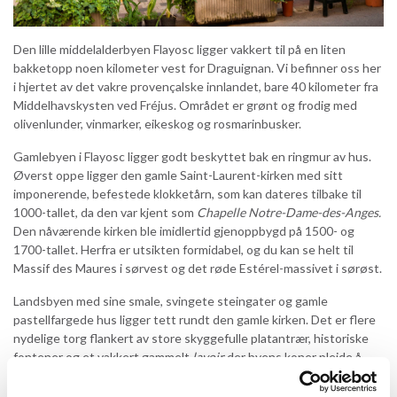
Den lille middelalderbyen Flayosc ligger vakkert til på en liten
bakketopp noen kilometer vest for Draguignan. Vi befinner oss her
i hjertet av det vakre provençalske innlandet, bare 40 kilometer fra
Middelhavskysten ved Fréjus. Området er grønt og frodig med
olivenlunder, vinmarker, eikeskog og rosmarinbusker.
Gamlebyen i Flayosc ligger godt beskyttet bak en ringmur av hus.
Øverst oppe ligger den gamle Saint-Laurent-kirken med sitt
imponerende, befestede klokketårn, som kan dateres tilbake til
1000-tallet, da den var kjent som
Chapelle Notre-Dame-des-Anges.
Den nåværende kirken ble imidlertid gjenoppbygd på 1500- og
1700-tallet. Herfra er utsikten formidabel, og du kan se helt til
Massif des Maures i sørvest og det røde Estérel-massivet i sørøst.
Landsbyen med sine smale, svingete steingater og gamle
pastellfargede hus ligger tett rundt den gamle kirken. Det er flere
nydelige torg flankert av store skyggefulle platantrær, historiske
fontener og et vakkert gammelt
lavoir
der byens koner pleide å
vaske klær. Rundt gamlebyen kan du fortsatt se restene av
middelaldermuren og byens tre gamle porter,
Sarrasine
,
Cresson
og