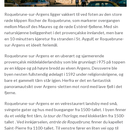
Roquebrune-sur-Argens ligger vakkert til ved foten av den store
røde klippen Rocher de Roquebrune, som markerer overgangen
mellom Massif des Maures og de røde Estérel-fjellene. Med sin
naturskjønne beliggenhet i det provençalske innlandet, men bare
en 10-minutters kjøretur fra stranden i St. Aygulf, er Roquebrune-
sur-Argens et ideelt feriemål.
Roquebrune-sur-Argens er en uberørt og sjarmerende
provençalsk middelalderlandsby som ble grunnlagt i 975 på toppen
av en klippe og på høyre bredd av elven Argens. Dessverre ble
byen nesten fullstendig ødelagt i 1592 under religionskrigene, og
bare et gammelt tårn står igjen. Herfra er det en fantastisk
panoramautsikt over Argens-sletten mot nord med lave fjell i det
fjerne.
Roquebrune-sur-Argens er en velrestaurert landsby med små,
svingete gater og hus med bueganger fra 1500-tallet. I byen finner
du et veldig fint tårn,
la tour de l'horloge
, med klokketårn fra 1500-
tallet
.
Ved innkjørselen,
entrée de Roquebrune
, finner du kapellet
Saint-Pierre fra 1100-tallet. Til venstre fører en liten vei opp til