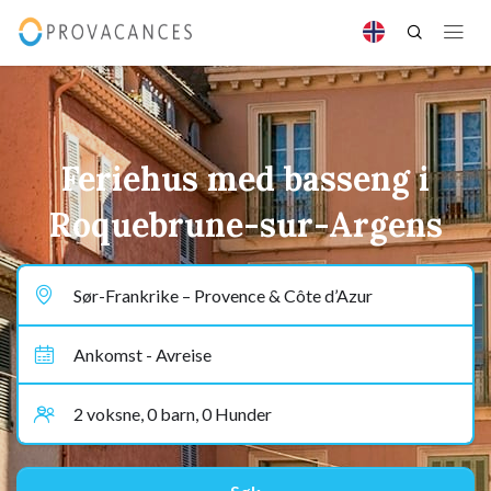
Feriehus med basseng i
Roquebrune-sur-Argens