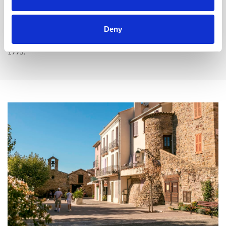
Monastère et chapelle Notre-Dame-de-Pitié: kloster
og kapell
fra 1600-tallet. Kapellet har en altertavle fra 1656.
Deny
Den romerske akvedukten, l'aqueduc des 25 Arches,
renovert i
1775.