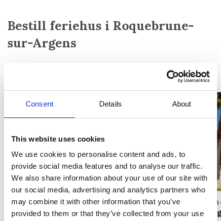
Bestill feriehus i Roquebrune-
sur-Argens
Ferieboliger i Roquebrune-sur-Argens
Alle feriehus
Consent
Details
About
Laster inn...
This website uses cookies
We use cookies to personalise content and ads, to
provide social media features and to analyse our traffic.
We also share information about your use of our site with
our social media, advertising and analytics partners who
may combine it with other information that you’ve
Hus-ID 83688 • Roquebrune-sur-Argens
Hus-ID 83693 
Vakre feriehus med basseng på en vingård
Ferieboli
provided to them or that they’ve collected from your use