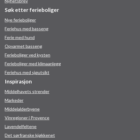
Nyhetsbrev
Søk etter ferieboliger
Nye ferieboliger
Feriehus med basseng
Ferie med hund
Opvarmet basseng
Ferieboliger ved kysten
Ferieboliger med klimaanlegg
Feriehus med sjøutsikt
Inspirasjon
Middelhavets strender
Markeder
Middelalderbyene
Vinregioner i Provence
Lavendelfeltene
Det sørfranske kjøkkenet