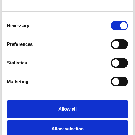
Bestill feriehus i Orange
Consent
Necessary
Selection
Orange
Ferieboliger i Vaucluse
Preferences
Statistics
Laster inn...
Marketing
Allow all
Hus-ID 84100 • Orange
Oppvarmet basseng i Orange
Allow selection
Opp til 8 personer
4 soverom
3 baderom
Opp til 1 hund(er)