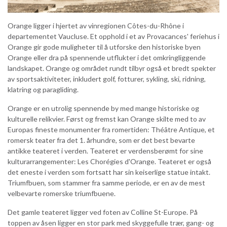
Orange ligger i hjertet av vinregionen Côtes-du-Rhône i
departementet Vaucluse. Et opphold i et av Provacances' feriehus i
Orange gir gode muligheter til å utforske den historiske byen
Orange eller dra på spennende utflukter i det omkringliggende
landskapet. Orange og området rundt tilbyr også et bredt spekter
av sportsaktiviteter, inkludert golf, fotturer, sykling, ski, ridning,
klatring og paragliding.
Orange er en utrolig spennende by med mange historiske og
kulturelle relikvier. Først og fremst kan Orange skilte med to av
Europas fineste monumenter fra romertiden: Théâtre Antique, et
romersk teater fra det 1. århundre, som er det best bevarte
antikke teateret i verden. Teateret er verdensberømt for sine
kulturarrangementer: Les Chorégies d'Orange. Teateret er også
det eneste i verden som fortsatt har sin keiserlige statue intakt.
Triumfbuen, som stammer fra samme periode, er en av de mest
velbevarte romerske triumfbuene.
Det gamle teateret ligger ved foten av Colline St-Europe. På
toppen av åsen ligger en stor park med skyggefulle trær, gang- og