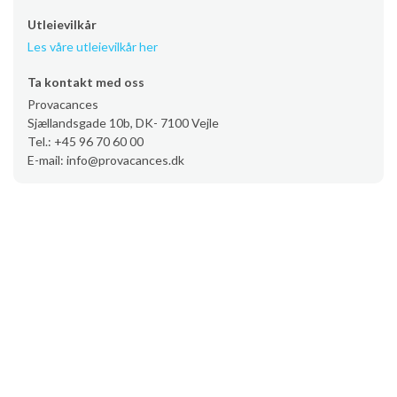
Utleievilkår
Les våre utleievilkår her
Ta kontakt med oss
Provacances
Sjællandsgade 10b, DK- 7100 Vejle
Tel.: +45 96 70 60 00
E-mail: info@provacances.dk