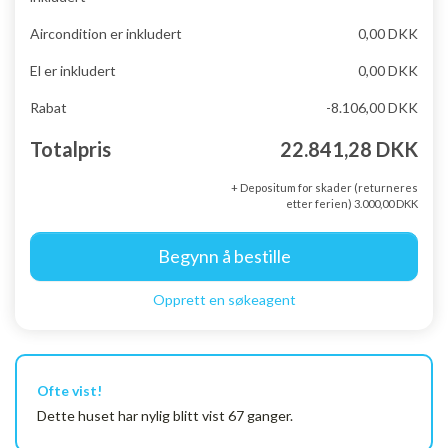
Aircondition er inkludert
0,00 DKK
El er inkludert
0,00 DKK
Rabat
-8.106,00 DKK
Totalpris
22.841,28 DKK
+ Depositum for skader (returneres
etter ferien) 3.000,00 DKK
Begynn å bestille
Opprett en søkeagent
Ofte vist!
Dette huset har nylig blitt vist 67 ganger.