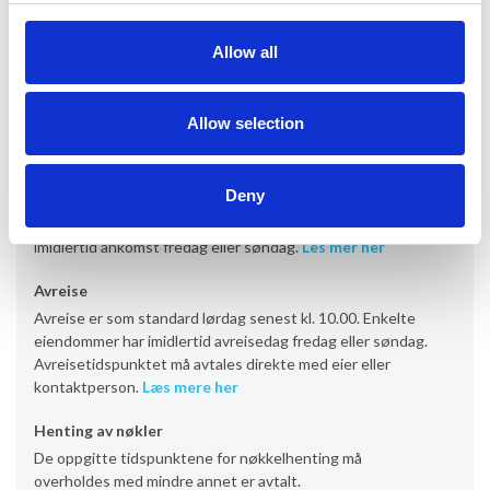
Informasjon om utleie
Allow all
Kontor
Provacances
Allow selection
Ankomst
Deny
Ankomst er som standard lørdag fra kl. 16.00 (noen
eiendommer fra kl. 17/19). Enkelte eiendommer har
imidlertid ankomst fredag eller søndag.
Les mer her
Avreise
Avreise er som standard lørdag senest kl. 10.00. Enkelte
eiendommer har imidlertid avreisedag fredag eller søndag.
Avreisetidspunktet må avtales direkte med eier eller
kontaktperson.
Læs mere her
Henting av nøkler
De oppgitte tidspunktene for nøkkelhenting må
overholdes med mindre annet er avtalt.