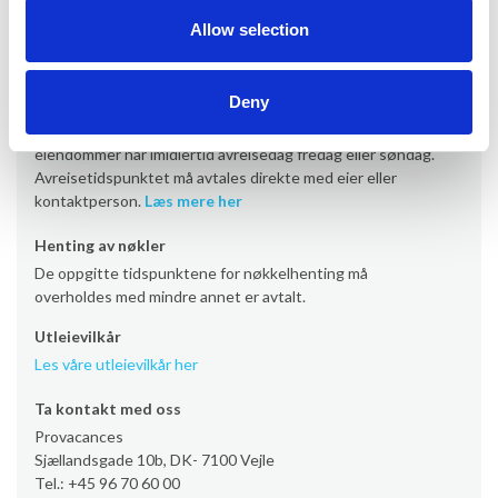
Ankomst er som standard lørdag fra kl. 16.00 (noen
Allow selection
eiendommer fra kl. 17/19). Enkelte eiendommer har
imidlertid ankomst fredag eller søndag.
Les mer her
Deny
Avreise
Avreise er som standard lørdag senest kl. 10.00. Enkelte
eiendommer har imidlertid avreisedag fredag eller søndag.
Avreisetidspunktet må avtales direkte med eier eller
kontaktperson.
Læs mere her
Henting av nøkler
De oppgitte tidspunktene for nøkkelhenting må
overholdes med mindre annet er avtalt.
Utleievilkår
Les våre utleievilkår her
Ta kontakt med oss
Provacances
Sjællandsgade 10b, DK- 7100 Vejle
Tel.: +45 96 70 60 00