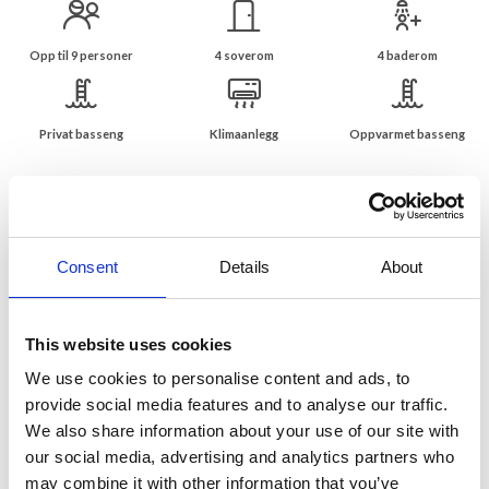
Opp til 9 personer
4 soverom
4 baderom
Privat basseng
Klimaanlegg
Oppvarmet basseng
Vakre, moderne feriehus med basseng i
Vence
Feriehus til 8 personer
Consent
Details
About
Rolige omgivelser ved Vence og ikke langt fra
Middelhavet
Nydelig moderne villa som ligger i et roligt og ettertraktet
This website uses cookies
boligområde nær Vence og strendene i Cagnes-sur-Mer. Hagen
We use cookies to personalise content and ads, to
inneholder nydelig saltvannsbasseng omgitt av solterrasse, stor
provide social media features and to analyse our traffic.
terrasse foran huset med spiseplass og markiser samt parkering.
Hagen har ingen plen, men gode områder med bordtennis,
We also share information about your use of our site with
bordfotball og svinger for de små. Det er også plantet trær og
our social media, advertising and analytics partners who
busker som er typiske for området. I den ene enden av bassenget
may combine it with other information that you’ve