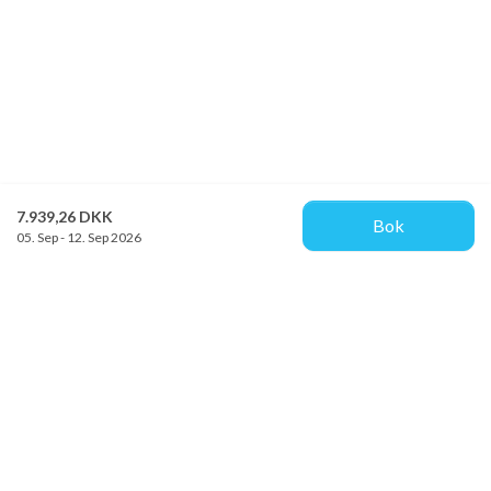
7.939,26 DKK
Bok
05. Sep - 12. Sep 2026
Provacances
Sjællandsgade 10b
DK-7100 Vejle