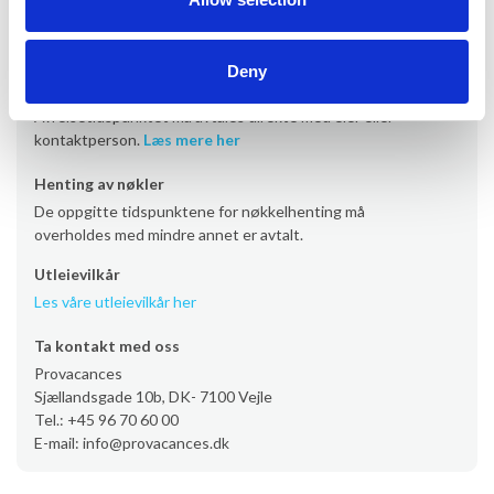
Avreise
Avreise er som standard lørdag senest kl. 10.00. Enkelte
Deny
eiendommer har imidlertid avreisedag fredag eller søndag.
Avreisetidspunktet må avtales direkte med eier eller
kontaktperson.
Læs mere her
Henting av nøkler
De oppgitte tidspunktene for nøkkelhenting må
overholdes med mindre annet er avtalt.
Utleievilkår
Les våre utleievilkår her
Ta kontakt med oss
Provacances
Sjællandsgade 10b, DK- 7100 Vejle
Tel.: +45 96 70 60 00
E-mail: info@provacances.dk