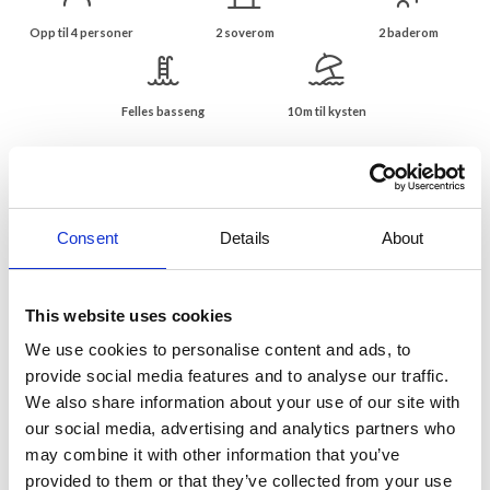
Opp til 4 personer
2 soverom
2 baderom
Felles basseng
10 m til kysten
Leilighet med vakker havutsikt og felles
basseng i Cagnes-sur-Mer
Sentralt plassert ved strandpromenaden og rett på
Consent
Details
About
stranden i Cagnes-sur-Mer
Leilighet med unik beliggenhet på strandpromenaden i Cagnes sur
Mer - like foran stranden og innen gangavstand til alt.Flyplassen i
This website uses cookies
Nice ligger bare en kort kjøretur unna, og fra togstasjonen i
We use cookies to personalise content and ads, to
Cagnes sur Mer kan du enkelt nå både Nice sentrum, Antibes /
Juan les Pins og Cannes.
provide social media features and to analyse our traffic.
We also share information about your use of our site with
Leiligheten ligger i 6. etasje og har panoramautsikt over
our social media, advertising and analytics partners who
Middelhavet. Leiligheten har tilgang til felles svømmebasseng og
may combine it with other information that you’ve
parkering. Hvis du foretrekker stranden, må du bare krysse gaten.
provided to them or that they’ve collected from your use
Det er heis i bygningen.