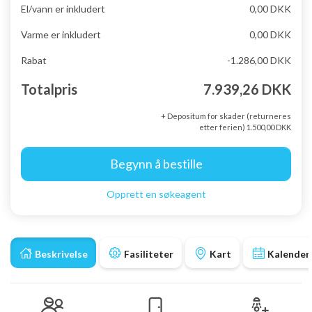
El/vann er inkludert
0,00 DKK
Varme er inkludert
0,00 DKK
Rabat
-1.286,00 DKK
Totalpris
7.939,26 DKK
+ Depositum for skader (returneres
etter ferien) 1.500,00 DKK
Begynn å bestille
Opprett en søkeagent
Beskrivelse
Fasiliteter
Kart
Kalender