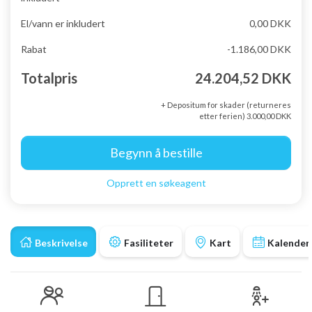
El/vann er inkludert
0,00 DKK
Rabat
-1.186,00 DKK
Totalpris
24.204,52 DKK
+ Depositum for skader (returneres
etter ferien) 3.000,00 DKK
Begynn å bestille
Opprett en søkeagent
Beskrivelse
Fasiliteter
Kart
Kalender