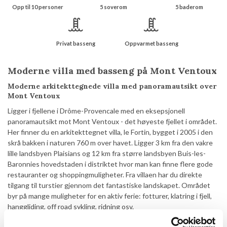
Opp til 10 personer
5 soverom
5 baderom
Privat basseng
Oppvarmet basseng
Moderne villa med basseng på Mont Ventoux
Moderne arkitekttegnede villa med panoramautsikt over
Mont Ventoux
Ligger i fjellene i Drôme-Provencale med en eksepsjonell
panoramautsikt mot Mont Ventoux - det høyeste fjellet i området.
Her finner du en arkitekttegnet villa, le Fortin, bygget i 2005 i den
skrå bakken i naturen 760 m over havet. Ligger 3 km fra den vakre
lille landsbyen Plaisians og 12 km fra større landsbyen Buis-les-
Baronnies hovedstaden i distriktet hvor man kan finne flere gode
restauranter og shoppingmuligheter. Fra villaen har du direkte
tilgang til turstier gjennom det fantastiske landskapet. Området
byr på mange muligheter for en aktiv ferie: fotturer, klatring i fjell,
hanggliding, off road sykling, ridning osv.
På grunn av beliggenheten i nesten 800 meters høyde er nettene