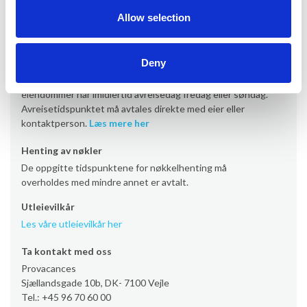
Ankomst er som standard lørdag fra kl. 16.00 (noen
Allow selection
eiendommer fra kl. 17/19). Enkelte eiendommer har
imidlertid ankomst fredag eller søndag.
Les mer her
Deny
Avreise
Avreise er som standard lørdag senest kl. 10.00. Enkelte
eiendommer har imidlertid avreisedag fredag eller søndag.
Avreisetidspunktet må avtales direkte med eier eller
kontaktperson.
Læs mere her
Henting av nøkler
De oppgitte tidspunktene for nøkkelhenting må
overholdes med mindre annet er avtalt.
Utleievilkår
Les våre utleievilkår her
Ta kontakt med oss
Provacances
Sjællandsgade 10b, DK- 7100 Vejle
Tel.: +45 96 70 60 00