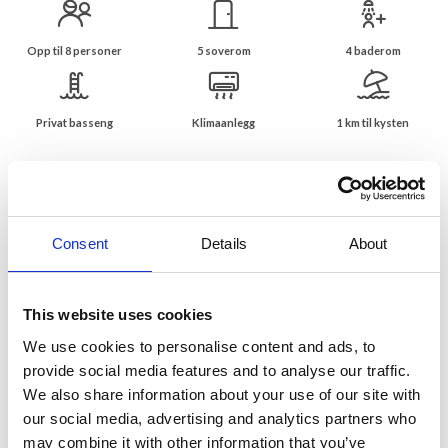
Opp til 8 personer
5 soverom
4 baderom
Privat basseng
Klimaanlegg
1 km til kysten
Nydelig feriehus med basseng og havutsikt i
St-Aygulf
Vakker beliggenhet med panoramautsikt over
Consent
Details
About
Middelhavet
Nydelig feriehus beliggende i Saint-Aygulf, bare 1 km fra sentrum
og Middelhavet. Feriehuset ligger høyt på en sør-østvendt
This website uses cookies
skråning og tilbyr en vakker panoramautsikt over Middelhavet. Her
er et nydelig utendørsområde med overbygd spisestue og grill
We use cookies to personalise content and ads, to
samt et fint bønneformet basseng omgitt av en solterrasse med
provide social media features and to analyse our traffic.
solsenger.
We also share information about your use of our site with
our social media, advertising and analytics partners who
Feriehuset er på 2 etasjer og tilbyr følgende:
may combine it with other information that you’ve