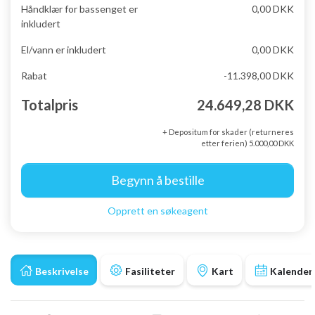
Håndklær for bassenget er
0,00 DKK
inkludert
El/vann er inkludert
0,00 DKK
Rabat
-11.398,00 DKK
Totalpris
24.649,28 DKK
+ Depositum for skader (returneres
etter ferien) 5.000,00 DKK
Begynn å bestille
Opprett en søkeagent
Beskrivelse
Fasiliteter
Kart
Kalender