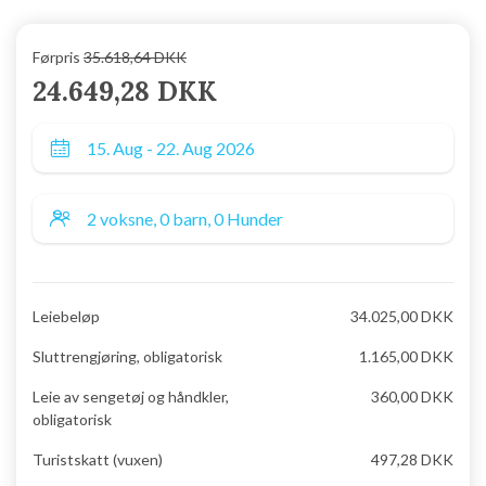
Førpris
35.618,64 DKK
24.649,28 DKK
Leiebeløp
34.025,00 DKK
Sluttrengjøring, obligatorisk
1.165,00 DKK
Leie av sengetøj og håndkler,
360,00 DKK
obligatorisk
Turistskatt (vuxen)
497,28 DKK