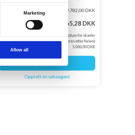
Rabat
-9.782,00 DKK
Marketing
Totalpris
26.265,28 DKK
+ Depositum for skader
(returneres etter ferien)
5.000,00 DKK
Allow all
Begynn å bestille
Opprett en søkeagent