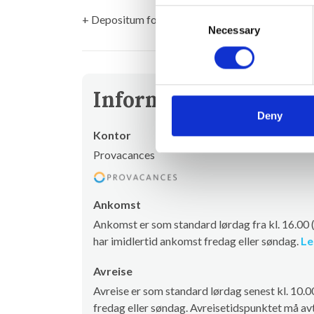
Consent
+ Depositum for skader (returneres etter ferien
Necessary
Selection
Informasjon om utlei
Deny
Kontor
Provacances
Ankomst
Ankomst er som standard lørdag fra kl. 16.00
har imidlertid ankomst fredag eller søndag.
Le
Avreise
Avreise er som standard lørdag senest kl. 10.
fredag eller søndag. Avreisetidspunktet må avt