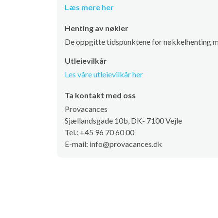
Læs mere her
Henting av nøkler
De oppgitte tidspunktene for nøkkelhenting m
Utleievilkår
Les våre utleievilkår her
Ta kontakt med oss
Provacances
Sjællandsgade 10b, DK- 7100 Vejle
Tel.: +45 96 70 60 00
E-mail: info@provacances.dk