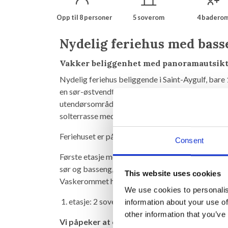
Opp til 8 personer
5 soverom
4 badero
Nydelig feriehus med basse
Vakker beliggenhet med panoramautsikt
Nydelig feriehus beliggende i Saint-Aygulf, bare
en sør-østvendt skråning og tilbyr en vakker pa
utendørsområde med overbygd spisestue og grill
solterrasse med solsenger.
Feriehuset er på 2 etasjer og tilbyr følgende:
Consent
Første etasje med stue/spisestue, åpen kjøkkenl
sør og basseng, 1 soverom med dobbeltseng, 2 b
This website uses cookies
Vaskerommet har egen inngang på baksiden av h
We use cookies to personalis
1. etasje: 2 soverom med dobbeltseng, 1 sovero
information about your use of
other information that you’ve
Vi påpeker at oppkjørselen opp til villaen er l