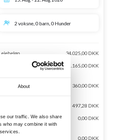
2 voksne, 0 barn, 0 Hunder
Leiebeløp
34.025,00 DKK
Sluttrengjøring,
1.165,00 DKK
obligatorisk
Leie av sengetøj og
360,00 DKK
About
håndkler, obligatorisk
Turistskatt (vuxen)
497,28 DKK
se our traffic. We also share
Håndklær for bassenget
0,00 DKK
ers who may combine it with
er inkludert
 services.
El/vann er inkludert
0,00 DKK