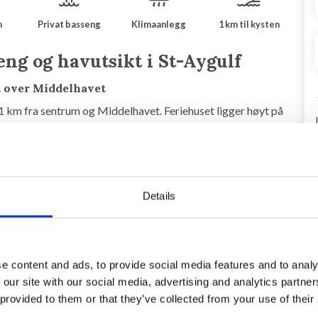
m
Privat basseng
Klimaanlegg
1 km til kysten
ng og havutsikt i St-Aygulf
 over Middelhavet
 1 km fra sentrum og Middelhavet. Feriehuset ligger høyt på
noramautsikt over Middelhavet. Her er et nydelig
 samt et fint bønneformet basseng omgitt av en
Details
øsning, 1 soverom med dobbeltseng og utgang til terrasse i
ad med dusj og toalett og vaskerom med dusj og toalett.
uset.
e content and ads, to provide social media features and to analy
m med 2 enkeltsenger og 1 bad med dusj.
 our site with our social media, advertising and analytics partn
 provided to them or that they’ve collected from your use of their
itt bratt.