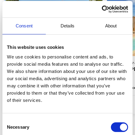
Laster inn...
Consent
Details
About
This website uses cookies
We use cookies to personalise content and ads, to
Hus-ID 83851 • Fayence
Hus-ID 83357 •
provide social media features and to analyse our traffic.
I gangavstand fra Fayence
Utsikt i 
We also share information about your use of our site with
our social media, advertising and analytics partners who
may combine it with other information that you’ve
Opp til 8 personer
4 soverom
3 baderom
Opp til 8 pers
provided to them or that they’ve collected from your use
of their services.
fra
20.536,00 DKK
4,7 (9)
Consent
Vis alle
Necessary
Selection