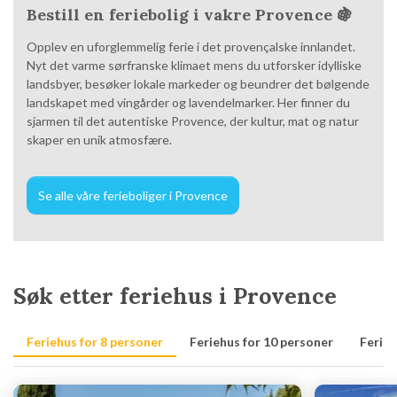
Bestill en feriebolig i vakre Provence 🍇
Opplev en uforglemmelig ferie i det provençalske innlandet.
Nyt det varme sørfranske klimaet mens du utforsker idylliske
landsbyer, besøker lokale markeder og beundrer det bølgende
landskapet med vingårder og lavendelmarker. Her finner du
sjarmen til det autentiske Provence, der kultur, mat og natur
skaper en unik atmosfære.
Se alle våre ferieboliger i Provence
Søk etter feriehus i Provence
Feriehus for 8 personer
Feriehus for 10 personer
Ferieh