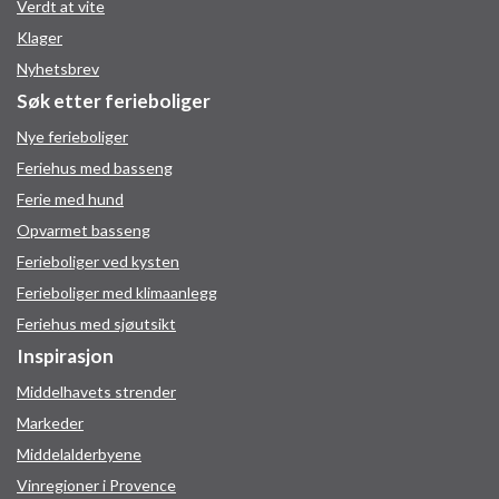
Verdt at vite
Klager
Nyhetsbrev
Søk etter ferieboliger
Nye ferieboliger
Feriehus med basseng
Ferie med hund
Opvarmet basseng
Ferieboliger ved kysten
Ferieboliger med klimaanlegg
Feriehus med sjøutsikt
Inspirasjon
Middelhavets strender
Markeder
Middelalderbyene
Vinregioner i Provence