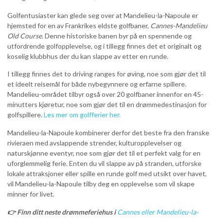
Golfentusiaster kan glede seg over at Mandelieu-la-Napoule er
hjemsted for en av Frankrikes eldste golfbaner,
Cannes-Mandelieu
Old Course
. Denne historiske banen byr på en spennende og
utfordrende golfopplevelse, og i tillegg finnes det et originalt og
koselig klubbhus der du kan slappe av etter en runde.
I tillegg finnes det to driving ranges for øving, noe som gjør det til
et ideelt reisemål for både nybegynnere og erfarne spillere.
Mandelieu-området tilbyr også over 20 golfbaner innenfor en 45-
minutters kjøretur, noe som gjør det til en drømmedestinasjon for
golfspillere.
Les mer om golfferier her.
Mandelieu-la-Napoule kombinerer derfor det beste fra den franske
rivieraen med avslappende strender, kulturopplevelser og
naturskjønne eventyr, noe som gjør det til et perfekt valg for en
uforglemmelig ferie. Enten du vil slappe av på stranden, utforske
lokale attraksjoner eller spille en runde golf med utsikt over havet,
vil Mandelieu-la-Napoule tilby deg en opplevelse som vil skape
minner for livet.
👉
Finn ditt neste drømmeferiehus i
Cannes eller Mandelieu-la-