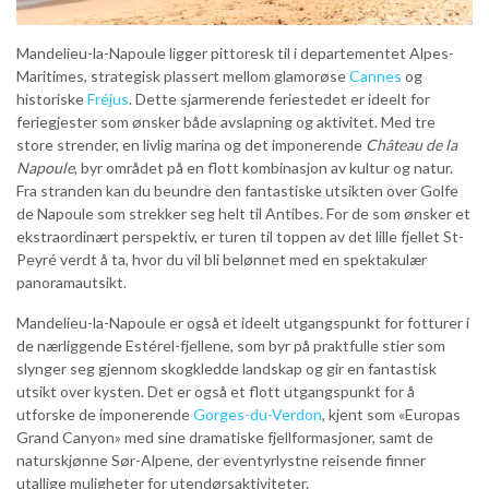
Mandelieu-la-Napoule ligger pittoresk til i departementet Alpes-
Maritimes, strategisk plassert mellom glamorøse
Cannes
og
historiske
Fréjus
. Dette sjarmerende feriestedet er ideelt for
feriegjester som ønsker både avslapning og aktivitet. Med tre
store strender, en livlig marina og det imponerende
Château de la
Napoule
, byr området på en flott kombinasjon av kultur og natur.
Fra stranden kan du beundre den fantastiske utsikten over Golfe
de Napoule som strekker seg helt til Antibes. For de som ønsker et
ekstraordinært perspektiv, er turen til toppen av det lille fjellet St-
Peyré verdt å ta, hvor du vil bli belønnet med en spektakulær
panoramautsikt.
Mandelieu-la-Napoule er også et ideelt utgangspunkt for fotturer i
de nærliggende Estérel-fjellene, som byr på praktfulle stier som
slynger seg gjennom skogkledde landskap og gir en fantastisk
utsikt over kysten. Det er også et flott utgangspunkt for å
utforske de imponerende
Gorges-du-Verdon
, kjent som «Europas
Grand Canyon» med sine dramatiske fjellformasjoner, samt de
naturskjønne Sør-Alpene, der eventyrlystne reisende finner
utallige muligheter for utendørsaktiviteter.