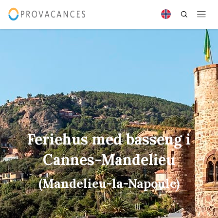
Feriehus med basseng i
Cannes-Mandelieu
(Mandelieu-la-Napoule)