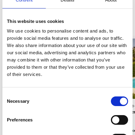
Mandelieu
This website uses cookies
Nær Cannes-Mandelieu
Alle ferieboliger
We use cookies to personalise content and ads, to
provide social media features and to analyse our traffic.
We also share information about your use of our site with
our social media, advertising and analytics partners who
may combine it with other information that you’ve
Laster inn...
provided to them or that they’ve collected from your use
of their services.
Consent
Necessary
Selection
Hus-ID 06995 • Cannes-Mandelieu
Hus-ID 06613
I Mandelieu med storslått utsikt over Cannes-bukte
Mandelie
Preferences
Opp til 10 personer
5 soverom
5 baderom
Opp til 6 pers