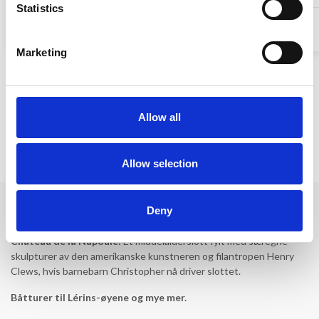
Statistics
25.876,65 DKK
fra
24.842,65 DKK
5,0 (1)
4,6 (8)
Marketing
Vise mer
Allow all
Inspirasjon til ferien din:
Allow selection
Deny
Severdigheter:
Château de la Napoule:
Et middelalderslott fylt med særegne
skulpturer av den amerikanske kunstneren og filantropen Henry
Clews, hvis barnebarn Christopher nå driver slottet.
Båtturer til Lérins-øyene og mye mer.