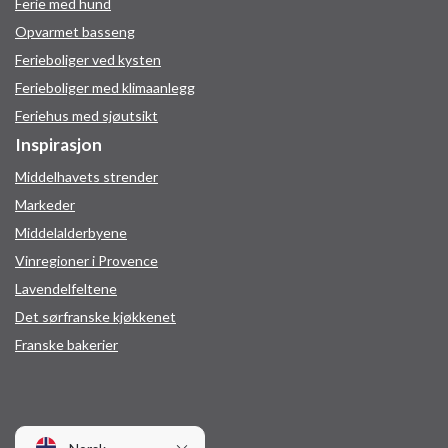
Ferie med hund
Opvarmet basseng
Ferieboliger ved kysten
Ferieboliger med klimaanlegg
Feriehus med sjøutsikt
Inspirasjon
Middelhavets strender
Markeder
Middelalderbyene
Vinregioner i Provence
Lavendelfeltene
Det sørfranske kjøkkenet
Franske bakerier