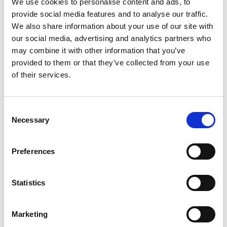
We use cookies to personalise content and ads, to
provide social media features and to analyse our traffic.
We also share information about your use of our site with
our social media, advertising and analytics partners who
may combine it with other information that you’ve
provided to them or that they’ve collected from your use
of their services.
Consent
Necessary
Selection
Aktiviteter i St-Maximin-la-Ste-
Preferences
Baume
Vandre- og fotturer i området
Statistics
Utleie av terrengsykler
Golf: Det finnes et stort utvalg av golfbaner i Var-
Marketing
departementet. Den franske golfunionen har en nettside hvor