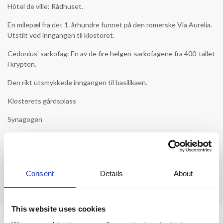
Hôtel de ville: Rådhuset.
En milepæl fra det 1. århundre funnet på den romerske Via Aurelia.
Utstilt ved inngangen til klosteret.
Cedonius' sarkofag: En av de fire helgen-sarkofagene fra 400-tallet
i krypten.
Den rikt utsmykkede inngangen til basilikaen.
Klosterets gårdsplass
Synagogen
Rabbinerens hus
Sør for byen ligger grotten der det sies at Maria Magdalena
tilbrakte 30 år av sitt liv. Det krever en god spasertur gjennom tett
Consent
Details
About
skog for å nå grotten.
This website uses cookies