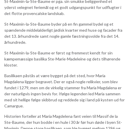
St-Maximin-la-Ste-Baume er pga. sin smukke beliggenhed et
yderst velegnet feriemål og et godt udgangspunkt for udflugter i
det flotte provencalske landskab.
St-Maximin-la-Ste-Baume byder på en fin gammel bydel og et
spændende middelalderligt jødisk kvarter med huse og facader fra
det 13. århundrede samt nogle gamle fæstningsvolde fra det 14.
århundrede.
St-Maximin-la-Ste-Baume er først og fremmest kendt for sin
kæmpemæssige basilika Ste-Marie-Madeleine og dets tilhørende
kloster.
Basilikaen påstås at være bygget på det sted, hvor Maria
Magdalena ligger begravet. Der er også nogle relikvier, som blev
fundet i 1279, men om de virkelig stammer fra Maria Magdalena er
der naturligvis ingen bevis for. Ifølge legenden led Maria sammen
med sit hellige følge skibbrud og reddede sig i land på kysten ud for
Camargue.
Historien forteller at Maria Magdelena fant veien til Massif de la
Ste-Baume, der hun bodde i en hule i 30 år før hun døde i byen St-
Maximin. Denne store basilikaen, som ble bygget mellom 1296 og