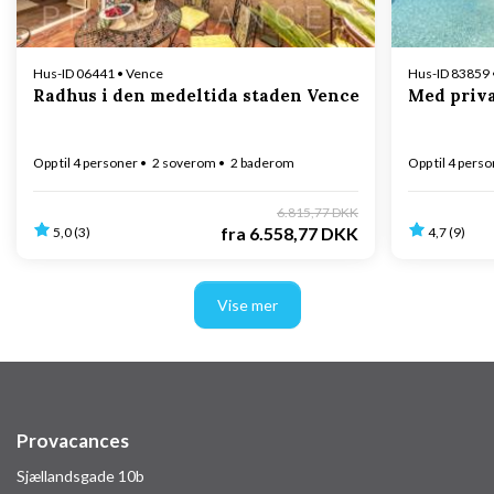
Hus-ID 06441 • Vence
Hus-ID 83859 
Radhus i den medeltida staden Vence
Med priva
Opp til 4 personer
2 soverom
2 baderom
Opp til 4 pers
6.815,77 DKK
fra
6.558,77 DKK
5,0 (3)
4,7 (9)
Vise mer
Provacances
Sjællandsgade 10b