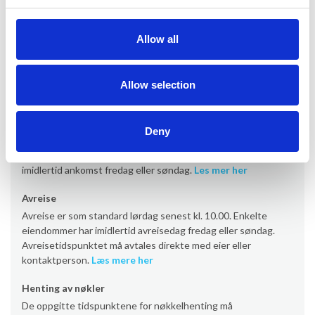
Informasjon om utleie
Allow all
Kontor
Provacances
Allow selection
Ankomst
Deny
Ankomst er som standard lørdag fra kl. 16.00 (noen
eiendommer fra kl. 17/19). Enkelte eiendommer har
imidlertid ankomst fredag eller søndag.
Les mer her
Avreise
Avreise er som standard lørdag senest kl. 10.00. Enkelte
eiendommer har imidlertid avreisedag fredag eller søndag.
Avreisetidspunktet må avtales direkte med eier eller
kontaktperson.
Læs mere her
Henting av nøkler
De oppgitte tidspunktene for nøkkelhenting må