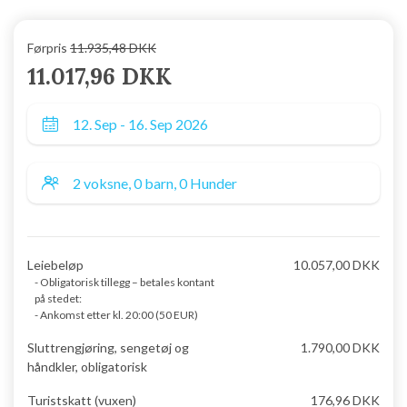
Førpris
11.935,48 DKK
11.017,96 DKK
Leiebeløp
10.057,00 DKK
- Obligatorisk tillegg – betales kontant
på stedet:
- Ankomst etter kl. 20:00 (50 EUR)
Sluttrengjøring, sengetøj og
1.790,00 DKK
håndkler, obligatorisk
Turistskatt (vuxen)
176,96 DKK