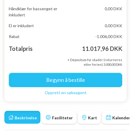
Håndklær for bassenget er
0,00 DKK
inkludert
El er inkludert
0,00 DKK
Rabat
-1.006,00 DKK
Totalpris
11.017,96 DKK
+ Depositum for skader (returneres
etter ferien) 3.000,00 DKK
Begynn å bestille
Opprett en søkeagent
Beskrivelse
Fasiliteter
Kart
Kalender