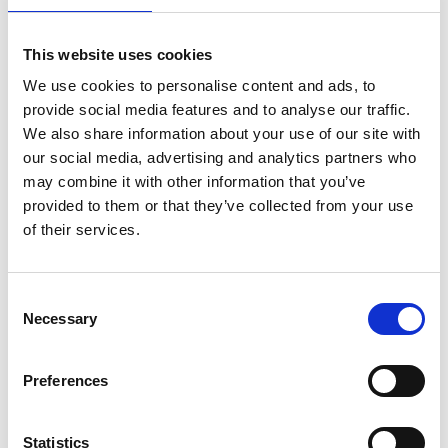
strendene ved Cagnes-sur-Mer, hvor Rivieraens liv, restauranter
og strandpromenade venter.
This website uses cookies
Området rundt Gattières er kjent for sin vakre natur og kuperte
We use cookies to personalise content and ads, to
landskap med utsikt over Var-dalen og Middelhavet i horisonten.
provide social media features and to analyse our traffic.
Her er det gode muligheter for fotturer, sykling og utflukter til
nærliggende perler som Saint-Paul-de-Vence, Vence og Nice, alle
We also share information about your use of our site with
innen kort kjøretur.
our social media, advertising and analytics partners who
may combine it with other information that you’ve
Semesterhuset:
provided to them or that they’ve collected from your use
Huset er på ett plan og har en praktisk planløsning for 4–6
of their services.
personer:
Stue og spisestue i åpen løsning med kjøkken
Consent
2 soverom med dobbeltseng
Necessary
Selection
Kontor med sovesofa (ekstra soveplass for 2 barn)
1 bad med dusj og toalett
Vinterhage med ekstra oppholdsrom
Preferences
Uteområde:
Statistics
Utenfor finner dere et flott privat bassengområde uten innsyn,