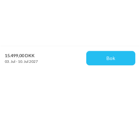
15.499,00 DKK
Bok
03. Jul - 10. Jul 2027
Provacances
Sjællandsgade 10b
DK-7100 Vejle
info@provacances.dk