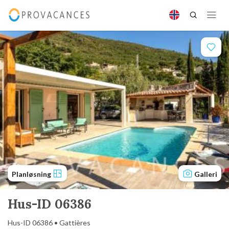
Planløsning
Galleri
Hus-ID 06386
Hus-ID 06386 • Gattières