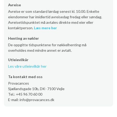
Avreise
Avreise er som standard lørdag senest kl. 10.00. Enkelte
eiendommer har imidlertid avreisedag fredag eller søndag.
Avreisetidspunktet må avtales direkte med eier eller
kontaktperson.
Læs mere her
Henting av nøkler
De oppgitte tidspunktene for nøkkelhenting må
overholdes med mindre annet er avtalt.
Utleievilkår
Les våre utleievilkår her
Ta kontakt med oss
Provacances
Sjællandsgade 10b, DK- 7100 Vejle
Tel.: +45 96 70 60 00
E-mail: info@provacances.dk