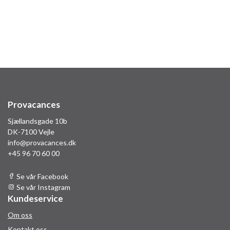
10.342,54 DKK
Bok
30. Aug - 06. Sep 2026
Provacances
Sjællandsgade 10b
DK-7100 Vejle
info@provacances.dk
+45 96 70 60 00
Se vår Facebook
Se vår Instagram
Kundeservice
Om oss
Kontakt oss