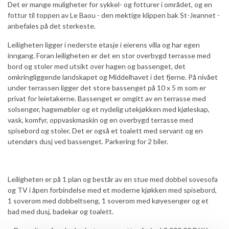
Det er mange muligheter for sykkel- og fotturer i området, og en
We use cookies to personalise content and ads, to
fottur til toppen av Le Baou - den mektige klippen bak St-Jeannet -
provide social media features and to analyse our traffic.
anbefales på det sterkeste.
We also share information about your use of our site with
our social media, advertising and analytics partners who
Leiligheten ligger i nederste etasje i eierens villa og har egen
may combine it with other information that you’ve
inngang. Foran leiligheten er det en stor overbygd terrasse med
bord og stoler med utsikt over hagen og bassenget, det
provided to them or that they’ve collected from your use
omkringliggende landskapet og Middelhavet i det fjerne. På nivået
of their services.
under terrassen ligger det store bassenget på 10 x 5 m som er
privat for leietakerne. Bassenget er omgitt av en terrasse med
solsenger, hagemøbler og et nydelig utekjøkken med kjøleskap,
Consent
vask, komfyr, oppvaskmaskin og en overbygd terrasse med
Necessary
Selection
spisebord og stoler. Det er også et toalett med servant og en
utendørs dusj ved bassenget. Parkering for 2 biler.
Preferences
Leiligheten er på 1 plan og består av en stue med dobbel sovesofa
Statistics
og TV i åpen forbindelse med et moderne kjøkken med spisebord,
1 soverom med dobbeltseng, 1 soverom med køyesenger og et
bad med dusj, badekar og toalett.
Marketing