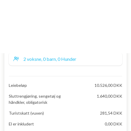
Førpris
12.306,77 DKK
10.342,54 DKK
Leiebeløp
10.526,00 DKK
Sluttrengjøring, sengetøj og
1.640,00 DKK
håndkler, obligatorisk
Turistskatt (vuxen)
281,54 DKK
El er inkludert
0,00 DKK