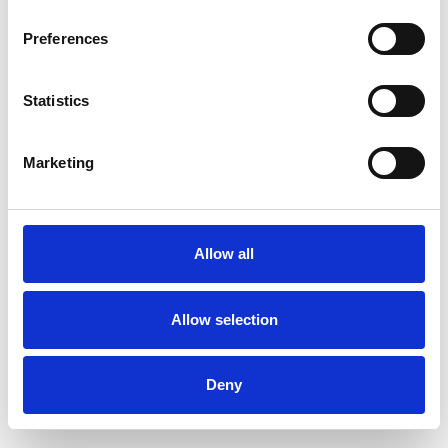
De oppgitte tidspunktene for nøkkelhenting må
overholdes med mindre annet er avtalt.
Utleievilkår
Les våre utleievilkår her
Ta kontakt med oss
Provacances
Sjællandsgade 10b, DK- 7100 Vejle
Tel.: +45 96 70 60 00
E-mail: info@provacances.dk