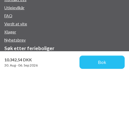
Utleievilkår
FAQ
Verdt at vite
Klager
Nyhetsbrev
Søk etter ferieboliger
Nye ferieboliger
Feriehus med basseng
Ferie med hund
Opvarmet basseng
Ferieboliger ved kysten
Ferieboliger med klimaanlegg
Feriehus med sjøutsikt
Inspirasjon
Middelhavets strender