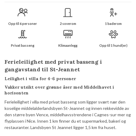
Opp til 6 personer
2 soverom
1 baderom
Privat basseng
Klimaanlegg
Opp til 1 hund(er)
Ferieleilighet med privat basseng i
gangavstand til St-Jeannet
Leilighet i villa for 4-6 personer
Vakker utsikt over grønne åser med Middelhavet i
horisonten
Ferieleilighet i villa med privat basseng som ligger svært nær den
Consent
Details
About
koselige middelalderlandsbyen St-Jeannet og innen rekkevidde av
den større byen Vence, middelhavsstrendene i Cagnes-sur-mer og
flyplassen i Nice. Innen 1 km finner du et supermarked, bakeri og
restauranter. Landsbyen St Jeannet ligger 1,5 km fra huset.
This website uses cookies