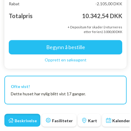
Rabat
-2.105,00 DKK
Totalpris
10.342,54 DKK
+ Depositum for skader (returneres
etter ferien) 3.000,00 DKK
Begynn å bestille
Opprett en søkeagent
Ofte vist!
Dette huset har nylig blitt vist 17 ganger.
Beskrivelse
Fasiliteter
Kart
Kalender