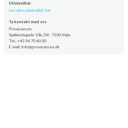
Utleievilkår
Les våre utleievilkår her
Ta kontakt med oss
Provacances
Sjællandsgade 10b, DK- 7100 Vejle
Tel.: +45 96 70 60 00
E-mail: info@provacances.dk