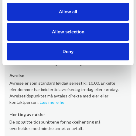
Informasjon om utleie
Allow all
Kontor
Provacances
Allow selection
Ankomst
Ankomst er som standard lørdag fra kl. 16.00 (noen
Deny
eiendommer fra kl. 17/19). Enkelte eiendommer har
imidlertid ankomst fredag eller søndag.
Les mer her
Avreise
Avreise er som standard lørdag senest kl. 10.00. Enkelte
eiendommer har imidlertid avreisedag fredag eller søndag.
Avreisetidspunktet må avtales direkte med eier eller
kontaktperson.
Læs mere her
Henting av nøkler
De oppgitte tidspunktene for nøkkelhenting må
overholdes med mindre annet er avtalt.