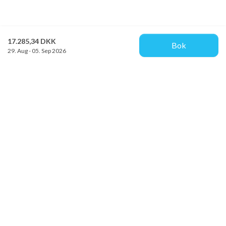
17.285,34 DKK
Bok
29. Aug - 05. Sep 2026
Provacances
Sjællandsgade 10b
DK-7100 Vejle
info@provacances.dk
+45 96 70 60 00
Se vår Facebook
Se vår Instagram
Kundeservice