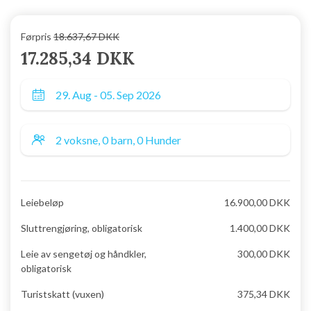
Førpris
18.637,67 DKK
17.285,34 DKK
Leiebeløp
16.900,00 DKK
Sluttrengjøring, obligatorisk
1.400,00 DKK
Leie av sengetøj og håndkler,
300,00 DKK
obligatorisk
Turistskatt (vuxen)
375,34 DKK