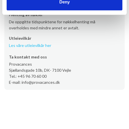
Deny
kontaktperson.
Læs mere her
Henting av nøkler
De oppgitte tidspunktene for nøkkelhenting må
overholdes med mindre annet er avtalt.
Utleievilkår
Les våre utleievilkår her
Ta kontakt med oss
Provacances
Sjællandsgade 10b, DK- 7100 Vejle
Tel.: +45 96 70 60 00
E-mail: info@provacances.dk