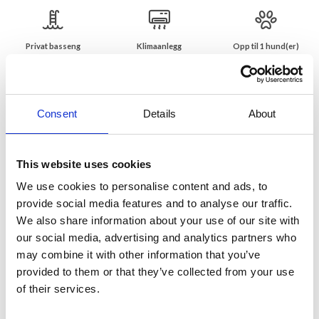
Privat basseng
Klimaanlegg
Opp til 1 hund(er)
Feriehus med basseng i utkanten av Le
Rouret
Consent
Details
About
Ligger på en 2000 m2 tomt med mange vakre oliventrær
og en fin hage
Feriehus i rolige omgivelser med nydelig bassengområde på en stor
This website uses cookies
tomt på 2000 m2 med mange vakre oliventrær og en fin hage hvor
We use cookies to personalise content and ads, to
barna kan leke. Villaen ligger bare 1,5 km fra den lille landsbyen Le
Rouret i høydene bak Nice mellom Vence og Grasse med sine
provide social media features and to analyse our traffic.
parfymer. Le Rouret ligger også bare 20 km fra kysten og de vakre
We also share information about your use of our site with
strendene i Nice og Cannes.
our social media, advertising and analytics partners who
may combine it with other information that you’ve
Alle rommene i det sjarmerende etasjeshuset har tilgang til de
provided to them or that they’ve collected from your use
flotte terrassene, som inviterer deg til å slappe av i skyggen mens
of their services.
du nyter utsikten over bassenget og de vakre omgivelsene. I
nærheten av huset finner du et velutstyrt kjøkken, spisestue og