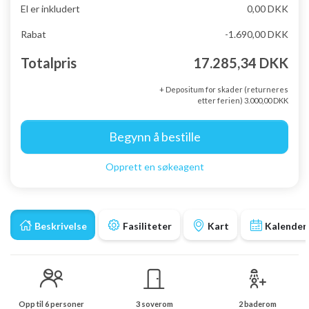
El er inkludert
0,00 DKK
Rabat
-1.690,00 DKK
Totalpris
17.285,34 DKK
+ Depositum for skader (returneres
etter ferien) 3.000,00 DKK
Begynn å bestille
Opprett en søkeagent
Beskrivelse
Fasiliteter
Kart
Kalender
Opp til 6 personer
3 soverom
2 baderom