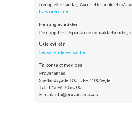
fredag eller søndag. Avreisetidspunktet må avt
Læs mere her
Henting av nøkler
De oppgitte tidspunktene for nøkkelhenting m
Utleievilkår
Les våre utleievilkår her
Ta kontakt med oss
Provacances
Sjællandsgade 10b, DK- 7100 Vejle
Tel.: +45 96 70 60 00
E-mail: info@provacances.dk