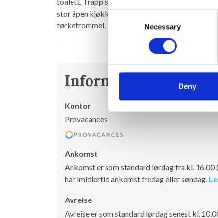
toalett. Trapp som fører ned til lavere etasje, so
stor åpen kjøkkenløsning. 1 bad med badekar, d
Consent
tørketrommel.
Necessary
Selection
Informasjon om utlei
Deny
Kontor
Provacances
Ankomst
Ankomst er som standard lørdag fra kl. 16.00
har imidlertid ankomst fredag eller søndag.
Le
Avreise
Avreise er som standard lørdag senest kl. 10.