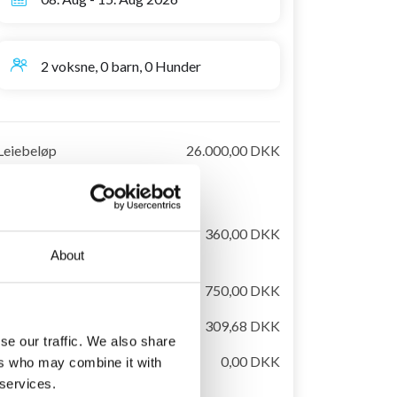
2 voksne, 0 barn, 0 Hunder
Leiebeløp
26.000,00 DKK
- Obligatorisk tillegg – betales
kontant på stedet:
- Sluttrengjøring (200 EUR)
Leie av sengetøj og
360,00 DKK
håndkler, obligatorisk
About
El & Vann
750,00 DKK
Turistskatt (vuxen)
309,68 DKK
se our traffic. We also share
Håndklær for bassenget
0,00 DKK
ers who may combine it with
er inkludert
 services.