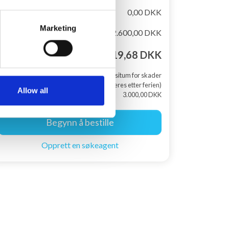
Varme er inkludert
0,00 DKK
Marketing
Rabat
-2.600,00 DKK
Totalpris
24.819,68 DKK
+ Depositum for skader
(returneres etter ferien)
Allow all
3.000,00 DKK
Begynn å bestille
Opprett en søkeagent