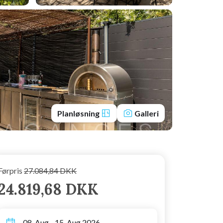
Planløsning
Galleri
Førpris
27.084,84 DKK
24.819,68 DKK
08. Aug - 15. Aug 2026