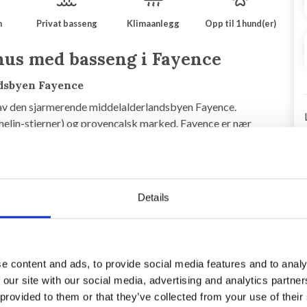
m
Privat basseng
Klimaanlegg
Opp til 1 hund(er)
hus med basseng i Fayence
ndsbyen Fayence
 av den sjarmerende middelalderlandsbyen Fayence.
helin-stjerner) og provençalsk marked. Fayence er nær
times kjøring fra Côte d'Azurs strender. På Lac Cassien kan
rankrikes vakreste golfanlegg, "Domaine de Terre Blanche"
Details
2 og har stengt bassengområde med basseng 10 x 5 m. Stor
vn omgitt av oliventrær, palmer, sypresser og ulike
 med tilgang til 4 soverom, 3 med utgang til balkong med
e content and ads, to provide social media features and to analy
ltseng, 1 med 2 enkeltsenger. I tillegg er det en ekstra
 our site with our social media, advertising and analytics partn
etasjen har også et bad med badekar, dusj og et separat
 provided to them or that they’ve collected from your use of their