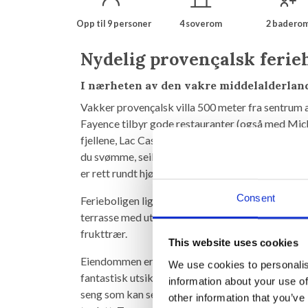
Opp til 9 personer
4 soverom
2 badero
Nydelig provençalsk ferie
I nærheten av den vakre middelalderla
Vakker provençalsk villa 500 meter fra sentrum
Fayence tilbyr gode restauranter (også med Mic
fjellene, Lac Cassien, Gorges du Verdon og ca. ½ 
du svømme, seile, fiske og padle i kano. En av F
er rett rundt hjørnet.
Consent
Ferieboligen ligger på en lukket tomt av 800 m
terrasse med utekjøkken med stor grill og pizzao
frukttrær.
This website uses cookies
Eiendommen er på to nivåer og inkluderer: entre
We use cookies to personalis
fantastisk utsikt over dalen. 3 soverom med dobbe
information about your use of
seng som kan settes inn i ett av rommene. Denne 
other information that you’ve