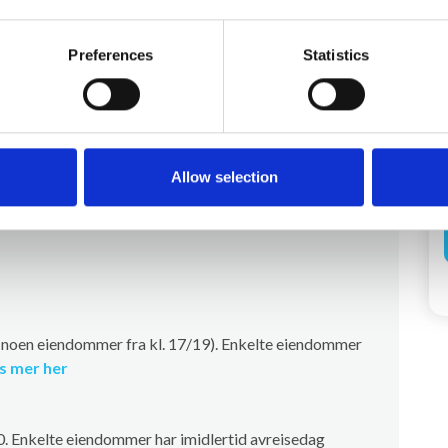
m inneholder en stor stue med peis, utgang til terrasse og
usj og toalett og et vaskerom med vaskemaskin /
Preferences
Statistics
e
Allow selection
 (noen eiendommer fra kl. 17/19). Enkelte eiendommer
s mer her
00. Enkelte eiendommer har imidlertid avreisedag