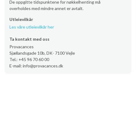
De oppgitte tidspunktene for nøkkelhenting må
overholdes med mindre annet er avtalt.
Utleievilkår
Les våre utleievilkår her
Ta kontakt med oss
Provacances
Sjællandsgade 10b, DK- 7100 Vejle
Tel.: +45 96 70 60 00
E-mail: info@provacances.dk