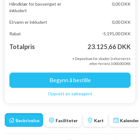
Håndklær for bassenget er
0,00 DKK
inkludert
El/vann er inkludert
0,00 DKK
Rabat
-5.195,00 DKK
Totalpris
23.125,66 DKK
+ Depositum for skader (returneres
etter ferien) 3.000,00 DKK
Begynn å bestille
Opprett en søkeagent
Beskrivelse
Fasiliteter
Kart
Kalender