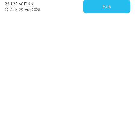
23.125,66 DKK
Bok
22. Aug - 29. Aug 2026
Provacances
Sjællandsgade 10b
DK-7100 Vejle
info@provacances.dk
+45 96 70 60 00
Se vår Facebook
Se vår Instagram
Kundeservice
Om oss
Kontakt oss