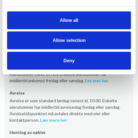
Informasjon om utleie
Allow all
Kontor
Provacances
Allow selection
Ankomst
Deny
Ankomst er som standard lørdag fra kl. 16.00 (noen
eiendommer fra kl. 17/19). Enkelte eiendommer har
imidlertid ankomst fredag eller søndag.
Les mer her
Avreise
Avreise er som standard lørdag senest kl. 10.00. Enkelte
eiendommer har imidlertid avreisedag fredag eller søndag.
Avreisetidspunktet må avtales direkte med eier eller
kontaktperson.
Læs mere her
Henting av nøkler