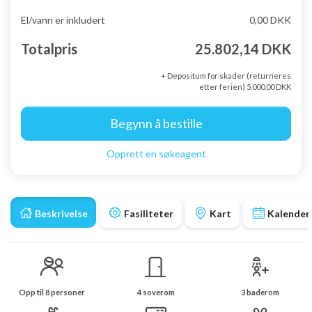
El/vann er inkludert
0,00 DKK
Totalpris
25.802,14 DKK
+ Depositum for skader (returneres
etter ferien) 5.000,00 DKK
Begynn å bestille
Opprett en søkeagent
Beskrivelse
Fasiliteter
Kart
Kalender
Opp til 8 personer
4 soverom
3 baderom