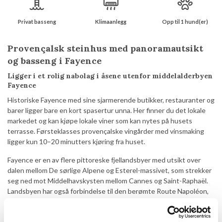
Privat basseng
Klimaanlegg
Opp til 1 hund(er)
Provençalsk steinhus med panoramautsikt
og basseng i Fayence
Ligger i et rolig nabolag i åsene utenfor middelalderbyen
Fayence
Historiske Fayence med sine sjarmerende butikker, restauranter og
barer ligger bare en kort spasertur unna. Her finner du det lokale
markedet og kan kjøpe lokale viner som kan nytes på husets
terrasse. Førsteklasses provençalske vingårder med vinsmaking
ligger kun 10–20 minutters kjøring fra huset.
Fayence er en av flere pittoreske fjellandsbyer med utsikt over
dalen mellom De sørlige Alpene og Esterel-massivet, som strekker
seg ned mot Middelhavskysten mellom Cannes og Saint-Raphaël.
Landsbyen har også forbindelse til den berømte Route Napoléon,
som knytter Nice og Grenoble sammen gjennom Alpene.
Dette vakre våningshuset fra 1800-tallet ligger fredelig til i åsene,