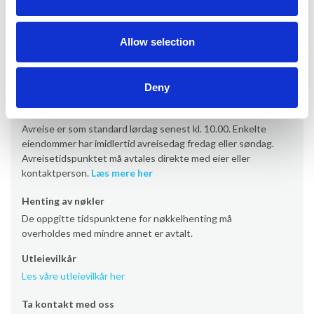
Ankomst
Allow selection
Ankomst er som standard lørdag fra kl. 16.00 (noen
eiendommer fra kl. 17/19). Enkelte eiendommer har
imidlertid ankomst fredag eller søndag.
Les mer her
Deny
Avreise
Avreise er som standard lørdag senest kl. 10.00. Enkelte
eiendommer har imidlertid avreisedag fredag eller søndag.
Avreisetidspunktet må avtales direkte med eier eller
kontaktperson.
Læs mere her
Henting av nøkler
De oppgitte tidspunktene for nøkkelhenting må
overholdes med mindre annet er avtalt.
Utleievilkår
Les våre utleievilkår her
Ta kontakt med oss