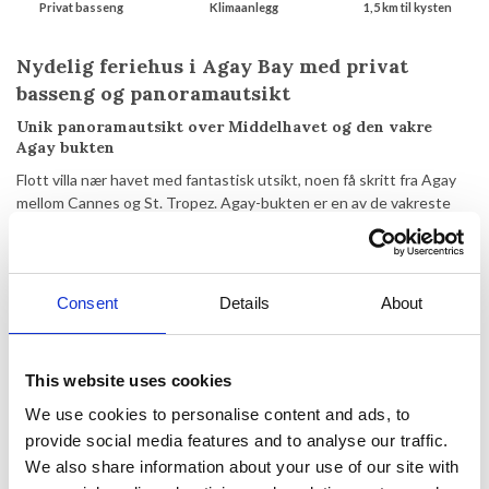
Privat basseng
Klimaanlegg
1,5 km til kysten
Nydelig feriehus i Agay Bay med privat
basseng og panoramautsikt
Unik panoramautsikt over Middelhavet og den vakre
Agay bukten
Flott villa nær havet med fantastisk utsikt, noen få skritt fra Agay
mellom Cannes og St. Tropez. Agay-bukten er en av de vakreste
ved den franske rivieraen, fordi den naturlige inngangen til Estérel-
fjellene er her. I Agay er det tre sandstrender, en lille marina,
vannsport, restauranter og butikker. Samtidig ligger Agay-bukten
ved inngangen til Estérel-fjellene, og man blir derfor også invitert til
Consent
Details
About
å gå på tur eller terrengsykling på de røde klippene ved havet.
Feriehuset ligger høyt over bukta med utsikt over havet og vender
This website uses cookies
mot sør som gjør at man kan nyte solen hele dagen. Det store
bassenget (10x5m) er omgitt av en stor terrasse med
We use cookies to personalise content and ads, to
panoramautsikt over havet, havnen og inngangen til Esterel-
provide social media features and to analyse our traffic.
fjellene. Ved siden av bassenget er det også en stor overbygd
We also share information about your use of our site with
terrasse med spiseplass og gassgrill.