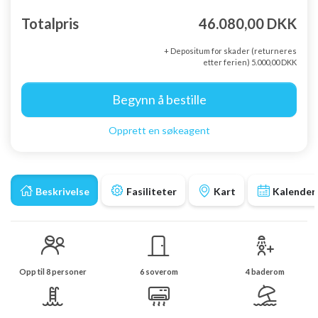
Totalpris
46.080,00 DKK
+ Depositum for skader (returneres
etter ferien) 5.000,00 DKK
Begynn å bestille
Opprett en søkeagent
Beskrivelse
Fasiliteter
Kart
Kalender
Opp til 8 personer
6 soverom
4 baderom