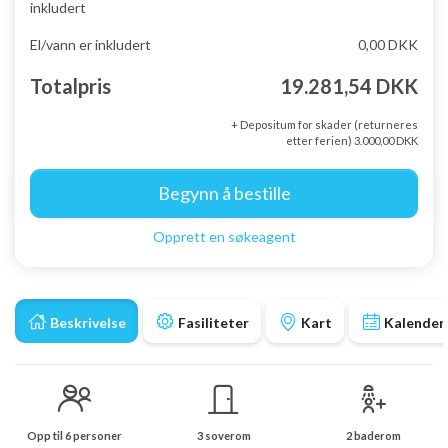
inkludert
El/vann er inkludert
0,00 DKK
Totalpris
19.281,54 DKK
+ Depositum for skader (returneres
etter ferien) 3.000,00 DKK
Begynn å bestille
Opprett en søkeagent
Beskrivelse
Fasiliteter
Kart
Kalender
Opp til 6 personer
3 soverom
2 baderom