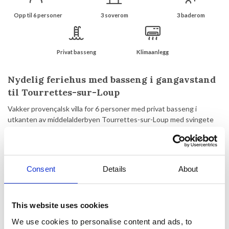
Opp til 6 personer
3 soverom
3 baderom
Privat basseng
Klimaanlegg
Nydelig feriehus med basseng i gangavstand
til Tourrettes-sur-Loup
Vakker provençalsk villa for 6 personer med privat basseng i
utkanten av middelalderbyen Tourrettes-sur-Loup med svingete
gater, små butikker, koselige kafeer og ikke minst fantastisk utsikt
over landskapet rundt. Til tross for nærheten til byen ligger huset
på en inngjerdet tomt i grønne omgivelser med en fantastisk
utsikt.
Consent
Details
About
Med bare en kort kjøreavstand til noen av Provences "must-see"
som Saint-Paul-de-Vence (8 km), Nice (23 km), Cannes (33 km) og
strendene i Cagnes-sur-Mer ( 14 km) beliggenheten er perfekt.
This website uses cookies
We use cookies to personalise content and ads, to
Ferieboligen kombinerer moderne komfort med autentisk sjarm, og