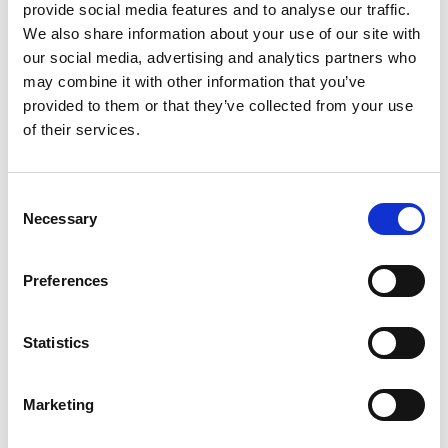
balanserer dermed Provences egenart med et lyst og vennlig
provide social media features and to analyse our traffic.
interiør, deilige uteområder med stort fint bassengområde,
We also share information about your use of our site with
terrasser og solsenger.
our social media, advertising and analytics partners who
may combine it with other information that you’ve
Villaen (182 m2) er på 3 etasjer og inneholder i første etasje
provided to them or that they’ve collected from your use
hovedinngangen, hvor man først møter det store
panoramavinduet til endeveggen i den koselige stue/spisestue
of their services.
med peis. Husets velutstyrte kjøkken samt den flotte
steintrappen plassert sentralt i stuen fullfører den flotte plassen.
Første etasje inneholder også 1 soverom med dobbeltseng og 1
Consent
bad samt separat toalett.
Necessary
Selection
I underetasjen er det en selvstendig leilighet med eget kjøkken, 1
soverom med dobbeltseng og 1 bad. Fra underetasjen er det
Preferences
utgang til hage med flott terrasse og hyggelig utekjøkken.
I 1. etasje er det 1 soverom med dobbeltseng og 1 bad.
Statistics
Hund er ikke tillatt.
Marketing