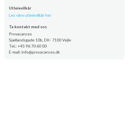
Utleievilkår
Les våre utleievilkår her
Ta kontakt med oss
Provacances
Sjællandsgade 10b, DK- 7100 Vejle
Tel.: +45 96 70 60 00
E-mail: info@provacances.dk