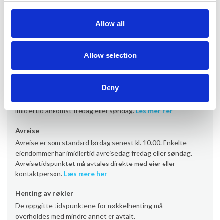
Informasjon om utleie
Allow all
Kontor
Provacances
Allow selection
Ankomst
Deny
Ankomst er som standard lørdag fra kl. 16.00 (noen
eiendommer fra kl. 17/19). Enkelte eiendommer har
imidlertid ankomst fredag eller søndag.
Les mer her
Avreise
Avreise er som standard lørdag senest kl. 10.00. Enkelte
eiendommer har imidlertid avreisedag fredag eller søndag.
Avreisetidspunktet må avtales direkte med eier eller
kontaktperson.
Læs mere her
Henting av nøkler
De oppgitte tidspunktene for nøkkelhenting må
overholdes med mindre annet er avtalt.