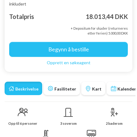
inkludert
Totalpris
18.013,44 DKK
+ Depositum for skader (returneres
etter ferien) 5.000,00 DKK
Begynn å bestille
Opprett en søkeagent
Beskrivelse
Fasiliteter
Kart
Kalender
Opp til 6 personer
3 soverom
2 baderom