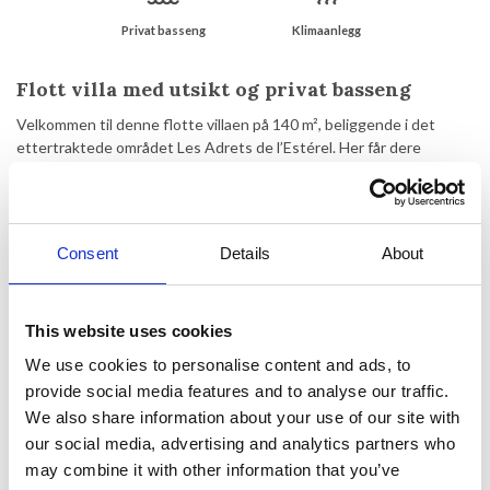
Privat basseng
Klimaanlegg
Flott villa med utsikt og privat basseng
Velkommen til denne flotte villaen på 140 m², beliggende i det
ettertraktede området Les Adrets de l’Estérel. Her får dere
privatliv, utsikt og moderne komfort i rolige omgivelser – kun ca.
15–20 minutters kjøretur fra kysten.
Villaen har tre fine soverom og to bad, perfekt for familier eller
Consent
Details
About
venner som reiser sammen. Det lyse og innbydende
oppholdsrommet har direkte utgang til terrassen og det private
bassenget, hvor dere kan nyte den vakre utsikten over området og
det omkringliggende landskapet.
This website uses cookies
We use cookies to personalise content and ads, to
Eiendommen er utstyrt med aircondition og gratis WiFi, slik at både
komfort og praktiske behov er dekket. Ute finner dere en hyggelig
provide social media features and to analyse our traffic.
hage, gode terrasseområder og et deilig basseng som inviterer til
We also share information about your use of our site with
avslapning i det sørfranske klimaet.
our social media, advertising and analytics partners who
may combine it with other information that you’ve
En ideell feriebase for dere som ønsker rolige omgivelser med