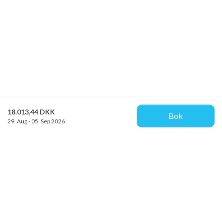
18.013,44 DKK
Bok
29. Aug - 05. Sep 2026
Provacances
Sjællandsgade 10b