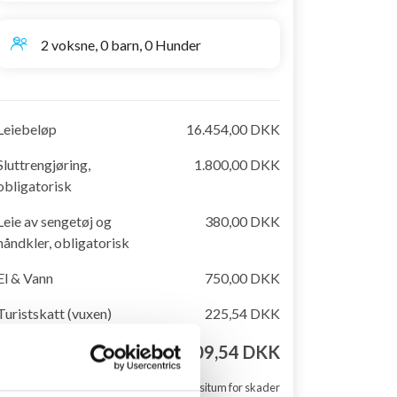
2 voksne, 0 barn, 0 Hunder
Leiebeløp
16.454,00 DKK
Sluttrengjøring,
1.800,00 DKK
obligatorisk
Leie av sengetøj og
380,00 DKK
håndkler, obligatorisk
El & Vann
750,00 DKK
Turistskatt (vuxen)
225,54 DKK
Totalpris
19.609,54 DKK
+ Depositum for skader