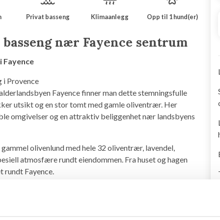
m
Privat basseng
Klimaanlegg
Opp til 1 hund(er)
 basseng nær Fayence sentrum
i Fayence
g i Provence
lalderlandsbyen Fayence finner man dette stemningsfulle
ker utsikt og en stor tomt med gamle oliventrær. Her
le omgivelser og en attraktiv beliggenhet nær landsbyens
en gammel olivenlund med hele 32 oliventrær, lavendel,
spesiell atmosfære rundt eiendommen. Fra huset og hagen
t rundt Fayence.
taket og en lys og hyggelig innredning. Stue, gangarealer
set fremstår innbydende med klassiske detaljer og vakre