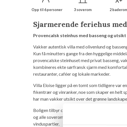
Opp til 6 personer
3 soverom
2 badero
Sjarmerende feriehus med
Provencalsk steinhus med basseng og utsikt 
Vakker autentisk villa med olivenlund og bassen
Kun få minutters gange fra den hyggelige midde
provencalske steinhuset med privat basseng, vak
kombineres ekte sørfransk sjarm med komfortab
restauranter, caféer og lokale markeder.
Villa Eloise ligger på en tomt som tidligere var 
fikentrær og vinranker, noe som skaper en helt 
har man vakker utsikt over det grønne landskape
Boligen tilbyr ca. 200 m² boareal med høyt under 
og alle soverom er nylig malt og renovert, og hu
vinduspartier.