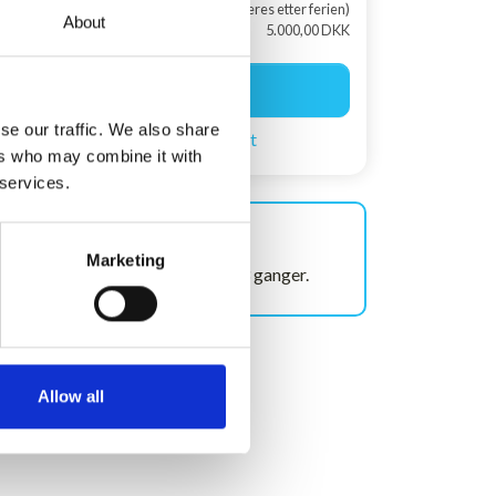
(returneres etter ferien)
About
5.000,00 DKK
Begynn å bestille
se our traffic. We also share
Opprett en søkeagent
ers who may combine it with
 services.
Ofte vist!
Marketing
Dette huset har nylig blitt vist 13 ganger.
Allow all