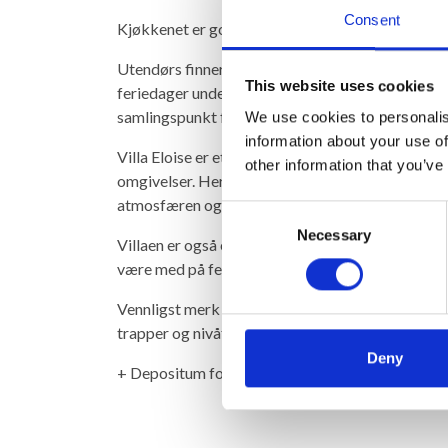
Consent
Kjøkkenet er godt utstyrt og har blant annet nyt
Utendørs finner man et svært vakkert privat ba
This website uses cookies
feriedager under den provencalske solen. Poolomr
samlingspunkt for både avslapning og hyggelige 
We use cookies to personalis
information about your use of
Villa Eloise er et ideelt valg for par og venner s
other information that you’ve
omgivelser. Her bor dere i vakre naturomgivelser
atmosfæren og Sør-Frankrikes særegne sjarm d
Consent
Necessary
Selection
Villaen er også et godt utgangspunkt for å opple
være med på ferien.
Vennligst merk at denne ferieboligen ikke anbef
trapper og nivåforskjeller.
Deny
+ Depositum for skader (returneres etter ferie